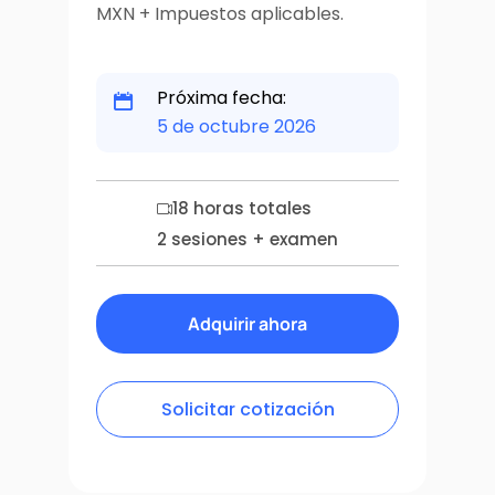
precio
precio
MXN + Impuestos aplicables.
original
actual
era:
es:
Próxima fecha:
$22,000.
$19,800.
5 de octubre 2026
18 horas totales
2 sesiones + examen
Adquirir ahora
Solicitar cotización